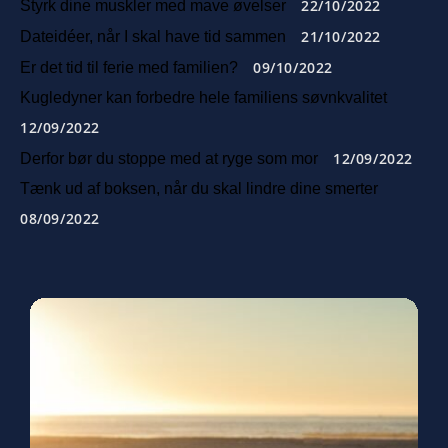
22/10/2022
Styrk dine muskler med mave øvelser
21/10/2022
Dateidéer, når I skal have tid sammen
09/10/2022
Er det tid til ferie med familien?
Kugledyner kan forbedre hele familiens søvnkvalitet
12/09/2022
12/09/2022
Derfor bør du stoppe med at ryge som mor
Tænk ud af boksen, når du skal lindre dine smerter
08/09/2022