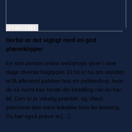
21/03/2022
Derfor er det vigtigt med en god
plæneklipper
En stor portion online webshops giver i vore
dage diverse fragttyper. Et hit er nu om stunder
at få afleveret pakken hos en pakkeshop, hvor
du så nemt kan hente din bestilling når du har
tid. Den er jo virkelig praktisk, og oftest
ydermere den mest letkøbte form for levering.
Du bør også prøve at […]