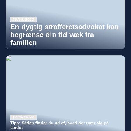
25/08/2022
En dygtig strafferetsadvokat kan
begrænse din tid væk fra
familien
17/08/2022
Tips: Sådan finder du ud af, hvad der rører sig på
landet