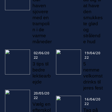
haven
at have
sjovere
den
med en
smukkes
trampoli
te glød
n i de
og
varme
strålend
måneder
e hud
02/06/20
19/04/20
22
22
3 tips til
5
bedre
nemme
lektiearb
velkomst
ejde
drinks til
jeres fest
20/05/20
22
16/04/20
22
Vælg en
efterskol
Tag på