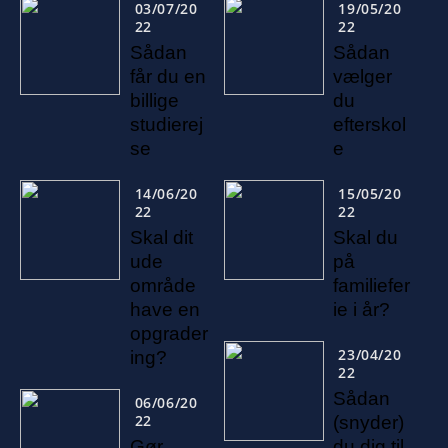
03/07/20
19/05/20
22
22
Sådan
Sådan
får du en
vælger
billige
du
studierej
efterskol
se
e
14/06/20
15/05/20
22
22
Skal dit
Skal du
ude
på
område
familiefer
have en
ie i år?
opgrader
23/04/20
ing?
22
Sådan
06/06/20
22
(snyder)
Gør
du dig til