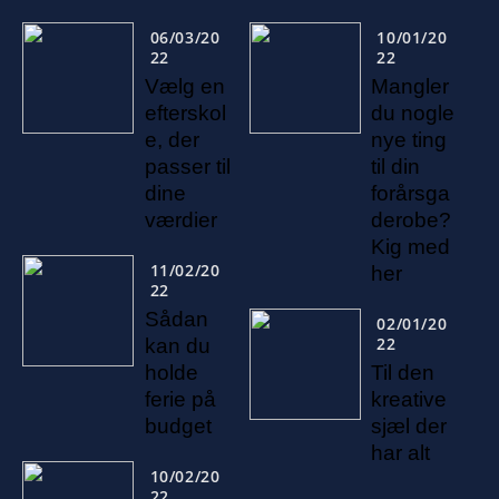
06/03/20
10/01/20
22
22
Vælg en
Mangler
efterskol
du nogle
e, der
nye ting
passer til
til din
dine
forårsga
værdier
derobe?
Kig med
11/02/20
her
22
Sådan
02/01/20
22
kan du
holde
Til den
ferie på
kreative
budget
sjæl der
har alt
10/02/20
22