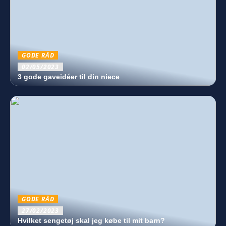
GODE RÅD
02/05/2023
3 gode gaveidéer til din niece
GODE RÅD
27/02/2023
Hvilket sengetøj skal jeg købe til mit barn?