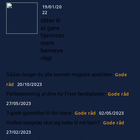
19/01/20
22
Idéer til
at gøre
hjemmet
mere
børneve
nligt
Gode
Sådan fanger du alle barnets magiske øjeblikke
råd
20/10/2023
Gode råd
Perfektionering af dine Air Fryer-færdigheder
27/05/2023
Gode råd
02/05/2023
3 gode gaveidéer til din niece
Gode råd
Hvilket sengetøj skal jeg købe til mit barn?
27/02/2023