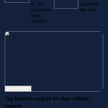
e, der
jagt med
passer til
din søn
dine
værdier
22/03/2022
Tag familien med på en skøn udflugt i
naturen