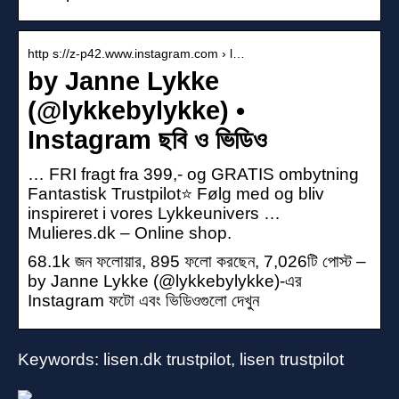
http s://z-p42.www.instagram.com › l…
by Janne Lykke
(@lykkebylykke) •
Instagram ছবি ও ভিডিও
… FRI fragt fra 399,- og GRATIS ombytning
Fantastisk Trustpilot⭐️ Følg med og bliv
inspireret i vores Lykkeunivers …
Mulieres.dk – Online shop.
68.1k জন ফলোয়ার, 895 ফলো করছেন, 7,026টি পোস্ট –
by Janne Lykke (@lykkebylykke)-এর
Instagram ফটো এবং ভিডিওগুলো দেখুন
Keywords: lisen.dk trustpilot, lisen trustpilot