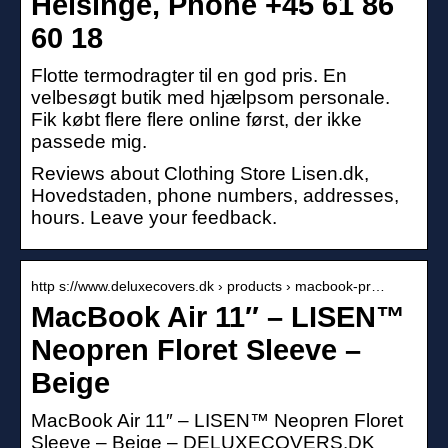
Helsinge, Phone +45 61 86
60 18
Flotte termodragter til en god pris. En
velbesøgt butik med hjælpsom personale.
Fik købt flere flere online først, der ikke
passede mig.
Reviews about Clothing Store Lisen.dk,
Hovedstaden, phone numbers, addresses,
hours. Leave your feedback.
http s://www.deluxecovers.dk › products › macbook-pr…
MacBook Air 11″ – LISEN™
Neopren Floret Sleeve –
Beige
MacBook Air 11″ – LISEN™ Neopren Floret
Sleeve – Beige – DELUXECOVERS.DK