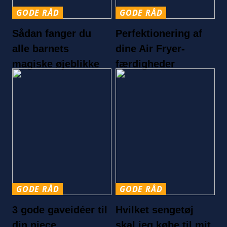
GODE RÅD
GODE RÅD
Sådan fanger du
Perfektionering af
alle barnets
dine Air Fryer-
magiske øjeblikke
færdigheder
GODE RÅD
GODE RÅD
3 gode gaveidéer til
Hvilket sengetøj
din niece
skal jeg købe til mit