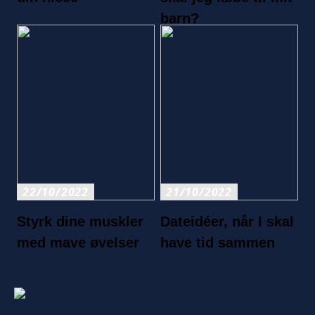
barn?
22/10/2022
21/10/2022
Styrk dine muskler
Dateidéer, når I skal
med mave øvelser
have tid sammen