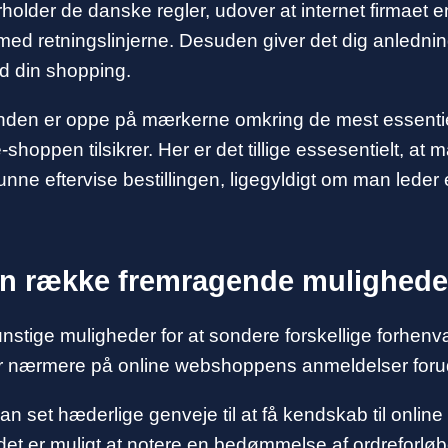
rholder de danske regler, udover at internet firmaet 
retningslinjerne. Desuden giver det dig anledning t
ed din shopping.
nden er oppe på mærkerne omkring de mest essentie
e-shoppen tilsikrer. Her er det tillige essesentielt, at
unne eftervise bestillingen, ligegyldigt om man leder e
 en række fremragende mulighede
 gunstige muligheder for at sondere forskellige forh
er nærmere på online webshoppens anmeldelser forud 
an set hæderlige genveje til at få kendskab til onl
et er muligt at notere en bedømmelse af ordreforløbet,