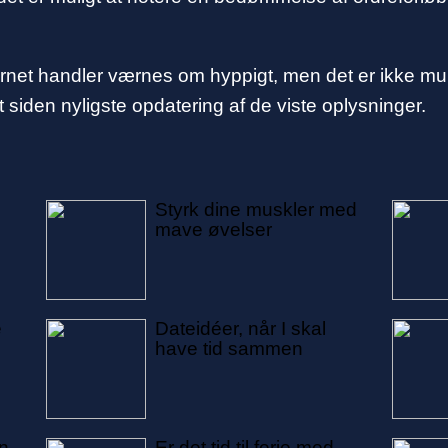
ernet handler værnes om hyppigt, men det er ikke muli
t siden nyligste opdatering af de viste oplysninger.
Styrk dine muskler med
mave øvelser
e
Dateidéer, når I skal
have tid sammen
in
Er det tid til ferie med