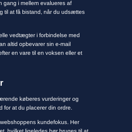
en gang i mellem evalueres af
il at få bistand, når du udsættes
lle vedtægter i forbindelse med
 man altid opbevarer sin e-mail
fter en vare til en voksen eller et
r
enværende køberes vurderinger og
for at du placerer din ordre.
ine webshoppens kundefokus. Her
 hvilket ligeledes bør bruges til at