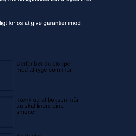
gt for os at give garantier imod
Derfor bør du stoppe
med at ryge som mor
Tænk ud af boksen, når
du skal lindre dine
smerter
En dygtig