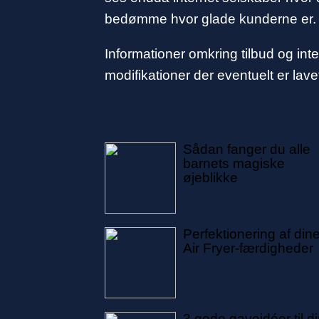
bedømme hvor glade kunderne er.
Informationer omkring tilbud og int
modifikationer der eventuelt er lave
Sådan fanger du alle
barnets magiske
øjeblikke
Perfektionering af din
Air Fryer-færdigheder
3 gode gaveidéer til d