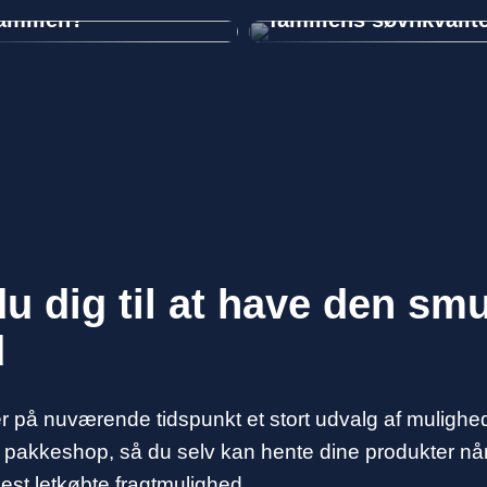
amilien?
familiens søvnkvalit
u dig til at have den sm
d
er på nuværende tidspunkt et stort udvalg af mulighed
en pakkeshop, så du selv kan hente dine produkter når d
mest letkøbte fragtmulighed.