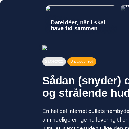
f
Dateidéer, når I skal
have tid sammen
23/04/2022
Uncategorized
Sådan (snyder) d
og strålende hu
En hel del internet outlets frembyd
almindelige er lige nu levering til 
ultra let, samt desuden tillige den 