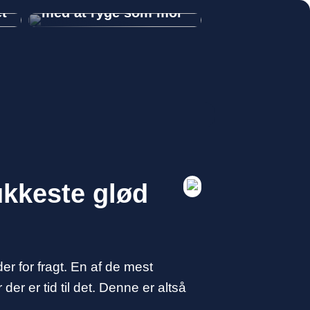
et
med at ryge som mor
ukkeste glød
er for fragt. En af de mest
er er tid til det. Denne er altså