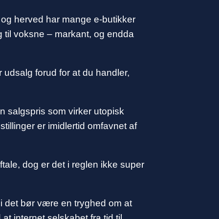
ps og herved har mange e-butikker
ig til voksne – markant, og endda
r udsalg forud for at du handler,
en salgspris som virker utopisk
illinger er imidlertid omfavnet af
le, dog er det i reglen ikke super
di det bør være en tryghed om at
 internet selskabet fra tid til