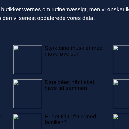
 butikker værnes om rutinemæssigt, men vi ønsker ik
siden vi senest opdaterede vores data.
Styrk dine muskler med
mave øvelser
e
Dateidéer, når I skal
have tid sammen
in
Er det tid til ferie med
familien?