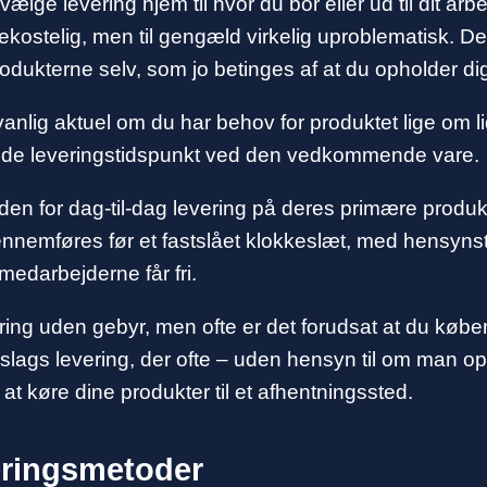
lge levering hjem til hvor du bor eller ud til dit a
ekostelig, men til gengæld virkelig uproblematisk. D
rodukterne selv, som jo betinges af at du opholder
nlig aktuel om du har behov for produktet lige om lidt
erede leveringstidspunkt ved den vedkommende vare.
den for dag-til-dag levering på deres primære produk
nemføres før et fastslået klokkeslæt, med hensynstag
 medarbejderne får fri.
ering uden gebyr, men ofte er det forudsat at du køber
lags levering, der ofte – uden hensyn til om man oph
l at køre dine produkter til et afhentningssted.
veringsmetoder