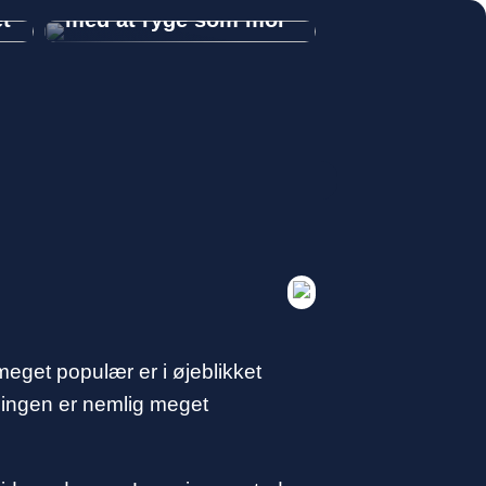
et
med at ryge som mor
 meget populær er i øjeblikket
sningen er nemlig meget