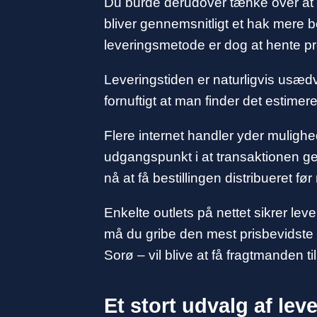
Du burde derudover tænke over at væ
bliver gennemsnitligt et hak mere b
leveringsmetode er dog at hente p
Leveringstiden er naturligvis usædva
fornuftigt at man finder det estim
Flere internet handler yder mulighe
udgangspunkt i at transaktionen gen
nå at få bestillingen distribueret før
Enkelte outlets på nettet sikrer lev
må du gribe den mest prisbevidste s
Sorø – vil blive at få fragtmanden ti
Et stort udvalg af le