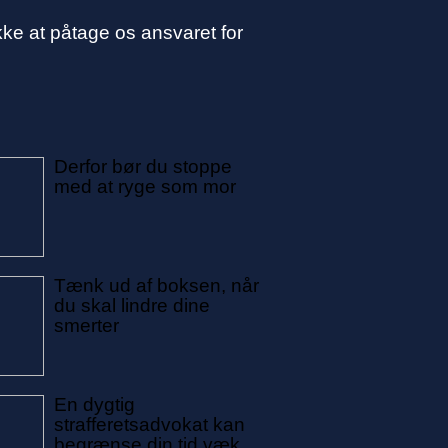
ke at påtage os ansvaret for
Derfor bør du stoppe
med at ryge som mor
Tænk ud af boksen, når
du skal lindre dine
smerter
En dygtig
strafferetsadvokat kan
begrænse din tid væk