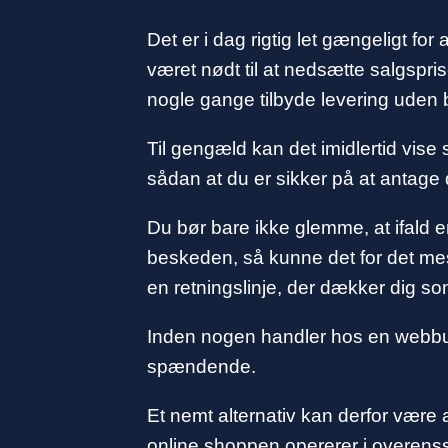
Det er i dag rigtig let gængeligt f
været nødt til at nedsætte salgspri
nogle gange tilbyde levering uden 
Til gengæld kan det imidlertid vise s
sådan at du er sikker på at antage 
Du bør bare ikke glemme, at ifald en
beskeden, så kunne det for det mest
en retningslinje, der dækker dig s
Inden nogen handler hos en webbut
spændende.
Et nemt alternativ kan derfor være 
online shoppen opererer i overensste