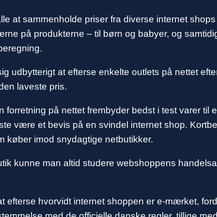
or alle at sammenholde priser fra diverse internet sho
serne på produkterne – til børn og babyer, og samtid
beregning.
ig udbytterigt at efterse enkelte outlets på nettet efte
den laveste pris.
 forretning på nettet frembyder bedst i test varer til 
e være et bevis på en svindel internet shop. Kortbest
om køber imod snydagtige netbutikker.
ik kunne man altid studere webshoppens handelsafta
at efterse hvorvidt internet shoppen er e-mærket, for
mmelse med de officielle danske regler, tillige med at