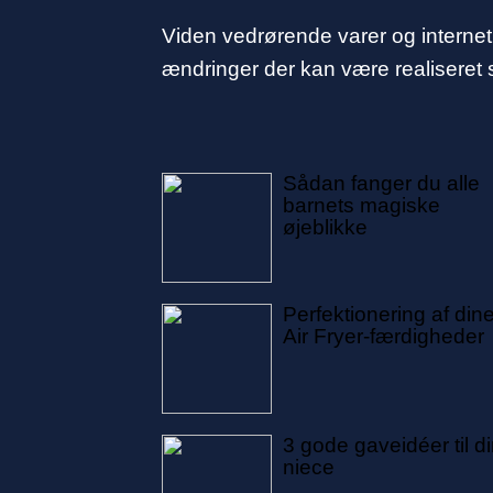
Viden vedrørende varer og internet
ændringer der kan være realiseret 
Sådan fanger du alle
barnets magiske
øjeblikke
Perfektionering af din
Air Fryer-færdigheder
3 gode gaveidéer til d
niece