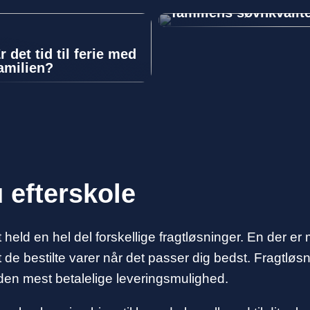
familiens søvnkvalit
r det tid til ferie med
amilien?
 efterskole
lt held en hel del forskellige fragtløsninger. En der er
 de bestilte varer når det passer dig bedst. Fragtlø
 den mest betalelige leveringsmulighed.