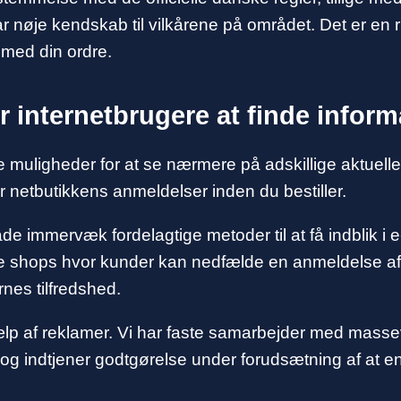
 nøje kendskab til vilkårene på området. Det er en rig
r med din ordre.
for internetbrugere at finde infor
ke muligheder for at se nærmere på adskillige aktuelle
r netbutikkens anmeldelser inden du bestiller.
immervæk fordelagtige metoder til at få indblik i e
 shops hvor kunder kan nedfælde en anmeldelse af k
rnes tilfredshed.
ælp af reklamer. Vi har faste samarbejder med massevis
, og indtjener godtgørelse under forudsætning af at 